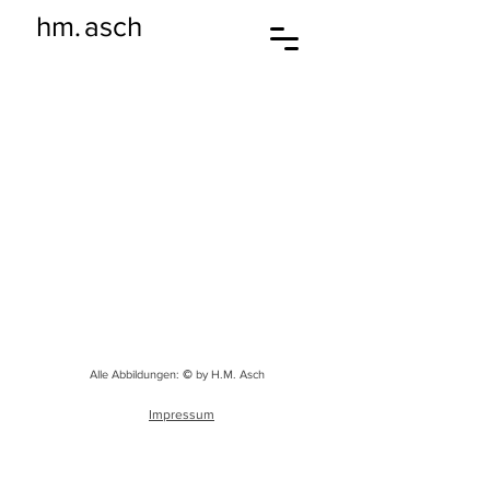
hm
.
asch
Alle Abbildungen:
©
by H.M. Asch
Impressum